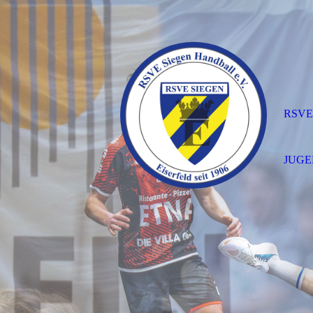
RSVE
JUG