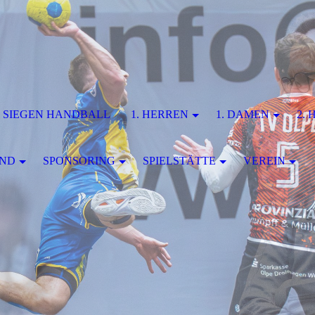
 SIEGEN HANDBALL
1. HERREN
1. DAMEN
2.
END
SPONSORING
SPIELSTÄTTE
VEREIN