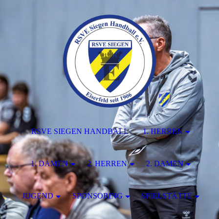
RSVE SIEGEN HANDBALL
1. HERREN
1. DAMEN
2. HERREN
2. DAMEN
JUGEND
SPONSORING
SPIELSTÄTTE